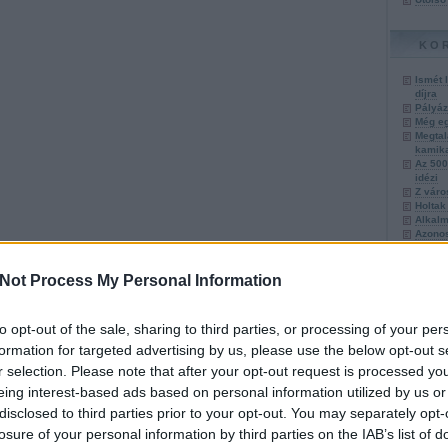
KO
Ismét 
díjra
Pályáz
Még eg
Megtal
kamika
Az 500
idézi
Z váro
Holtak
Alkalm
Azonos
Napóle
Hitler 
Szkíta
Not Process My Personal Information
Leonar
Újabb 
rabszo
to opt-out of the sale, sharing to third parties, or processing of your per
Az uno
Áldoza
formation for targeted advertising by us, please use the below opt-out s
tartozi
r selection. Please note that after your opt-out request is processed y
Az apá
A Cona
eing interest-based ads based on personal information utilized by us or
ismere
disclosed to third parties prior to your opt-out. You may separately opt-
Nem em
Megtalá
losure of your personal information by third parties on the IAB’s list of
Az Ezü