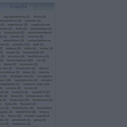
CÍMKÉK
agyaghadsereg
(
2
)
akkád
(
2
)
alexandrosz
(
2
)
amerika
(
2
)
(
2
)
angolszász
(
2
)
angolszászok
essor
(
2
)
antik
(
2
)
antropológia
(
4
)
)
aranysisak
(
2
)
arcrekonstrukció
da
(
2
)
ásatás
(
2
)
asszíria
(
3
)
atomháború
(
2
)
australopithecus
mus
(
2
)
aviatika
(
13
)
baál
(
2
)
2
)
babona
(
3
)
biblia
(
4
)
bizánc
(
2
)
(
3
)
borgia
(
2
)
boszorkány
(
3
)
(
3
)
bronzkor
(
4
)
buddhizmus
(
2
)
(
2
)
búvárrégészet
(
30
)
cár
(
3
)
)
dánia
(
2
)
denisovai
(
2
)
te dan
(
2
)
dionüszosz
(
2
)
dornier
-szindróma
(
2
)
drake
(
3
)
drakula
ee
(
3
)
dzsingisz kán
(
2
)
ecsegfalva
ptom
(
16
)
egyiptománia
(
2
)
ehnaton
világháború
(
2
)
emberré válás
(
10
)
2
)
erectus
(
2
)
érmék
(
2
)
ium
(
4
)
evolúció
(
4
)
expedíció
(
2
)
iók
(
3
)
fáraó
(
2
)
felfedezések
(
18
)
ők
(
2
)
fémkereső
(
4
)
filmtörténet
(
5
)
2
)
fizika
(
3
)
flamand
(
2
)
nsis
(
3
)
földművelés
(
4
)
forradalom
ogatás
(
3
)
fotótörténet
(
8
)
francia
(
2
)
franco
(
2
)
franklin expedíció
ika
(
3
)
germánok
(
4
)
gulag
(
3
)
vai
(
3
)
hadrianus
(
2
)