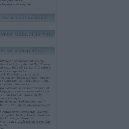
rzongató ölelés
s bejárat a sivatagban
BLOG A FACEBOOKON
ATÓK (2012.05.10-TŐL)
TOLSÓ KOMMENTEK
@Moyshe Abramowitz Steynberg:
tte-ről szóló könyvben (A Mato Grosso
nem sz...
(
2019.05.21. 11:49
)
Z városát
e tűnt el apa és fia
sza4:
Köszönöm, ezt az oldalt.
ra nagyon érdekes, örülök, hogy ide
él a Canadahu o...
(
2019.04.27. 22:00
)
let: ehető matematika
as2:
Mekkora az élelmiszerkészletünk?
k egy ilyen nyár és termés nélküli évet
s ...
(
2019.04.27. 22:00
)
Az év,
 nem volt nyár
rc:
@nomad: Erről mit lehet tudni?
04.27. 21:59
)
Az év, amikor nem volt
 Abramowitz Steynberg:
Fawcette-
óló könyvben (A Mato Grosso titka) nem
l a kőzetlágyító főzet. N...
04.27. 21:56
)
Z városát keresve tűnt
és fia
 20