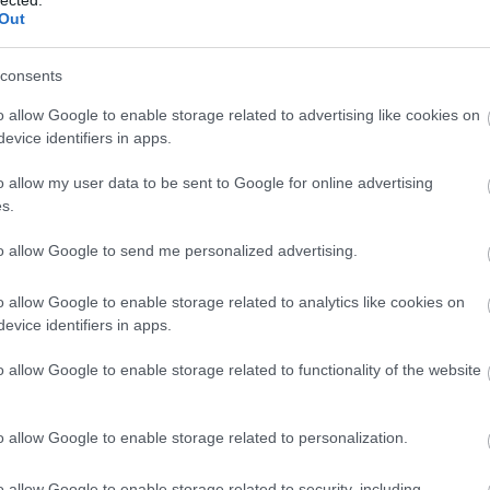
Hitler
Out
Széniz
Kocsij
Ember t
Megva
consents
Aki ve
Tífusz
o allow Google to enable storage related to advertising like cookies on
Az ism
A bűnü
evice identifiers in apps.
Kislán
Neand
Hatalm
o allow my user data to be sent to Google for online advertising
Hol be
s.
Folyta
A kily
Halál 
to allow Google to send me personalized advertising.
A tört
Evangé
Az ism
o allow Google to enable storage related to analytics like cookies on
Ki leh
Az els
evice identifiers in apps.
A tetov
Fekete
sebés
o allow Google to enable storage related to functionality of the website
Újabb 
A vala
műkin
Nem ny
o allow Google to enable storage related to personalization.
szöveg
Hová t
Csökke
mai em
o allow Google to enable storage related to security, including