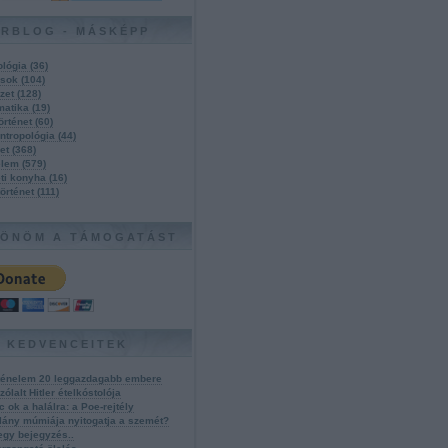
ÍRBLOG - MÁSKÉPP
ológia
(
36
)
tások
(
104
)
zet
(
128
)
matika
(
19
)
örténet
(
60
)
ntropológia
(
44
)
zet
(
368
)
elem
(
579
)
eti konyha
(
16
)
történet
(
111
)
ÖNÖM A TÁMOGATÁST
KEDVENCEITEK
rténelem 20 leggazdagabb embere
ólalt Hitler ételkóstolója
c ok a halálra: a Poe-rejtély
lány múmiája nyitogatja a szemét?
egy bejegyzés..