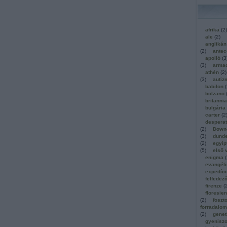
afrika
(
2
)
ale
(
2
)
anglikán
(
2
)
antec
apolló
(
3
(
3
)
arma
athén
(
2
)
(
3
)
autiz
babilon
(
bolzano
britannia
bulgária
carter
(
2
despera
(
2
)
Down
(
3
)
dund
(
2
)
egyi
(
5
)
első 
enigma
(
evangél
expedíc
felfedez
firenze
(
floresie
(
2
)
foszt
forradalom
(
2
)
genet
gyeniszo