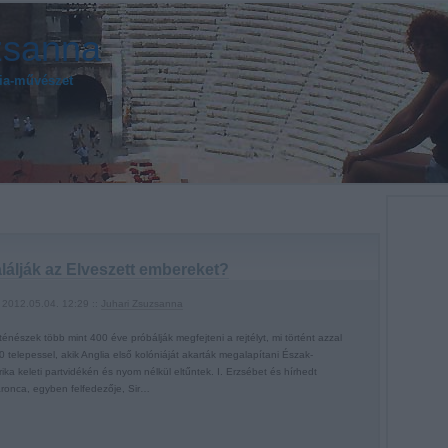
zsanna
gia-művészet
lálják az Elveszett embereket?
2012.05.04. 12:29 ::
Juhari Zsuzsanna
rténészek több mint 400 éve próbálják megfejteni a rejtélyt, mi történt azzal
0 telepessel, akik Anglia első kolóniáját akarták megalapítani Észak-
ika keleti partvidékén és nyom nélkül eltűntek. I. Erzsébet és hírhedt
ronca, egyben felfedezője, Sir…