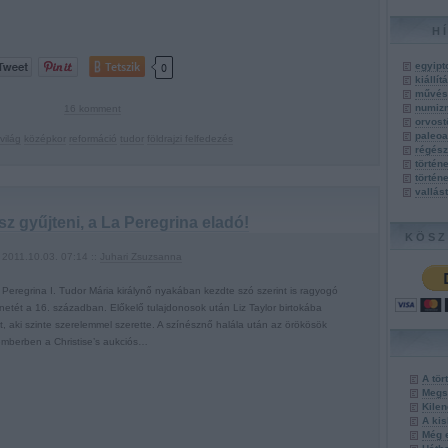
H
Tetszik
0
egyipt
kiállí
művés
numiz
16
komment
orvost
paleoa
világ
középkor
reformáció
tudor
földrajzi felfedezés
régés
történ
történ
vallás
z gyűjteni, a La Peregrina eladó!
KÖSZ
2011.10.03. 07:14 ::
Juhari Zsuzsanna
 Peregrina I. Tudor Mária királynő nyakában kezdte szó szerint is ragyogó
énetét a 16. században. Előkelő tulajdonosok után Liz Taylor birtokába
lt, aki szinte szerelemmel szerette. A színésznő halála után az örökösök
mberben a Christise’s aukciós…
A tö
Megsz
Kilen
A kis
Még 