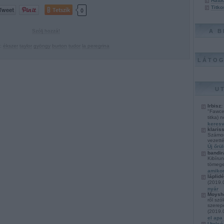
Hátbo
Titko
Tetszik
0
Szólj hozzá!
A 
:
ékszer
taylor
gyöngy
burton
tudor
la peregrina
LÁTOG
U
Irbisz:
"Fawce
titka) 
keresv
klaris
Számom
vezett
Új őrü
bandir
Kibírun
tömege
amikor
láplidé
(
2019.
nyár
Moyshe
ről sz
szerepe
(
2019.
el apa 
Utolsó