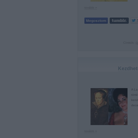
tovább »
Címkék:
új
Kezdhets
A La
tört
kerü
dece
tovább »