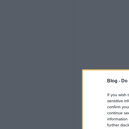
Blog -
Do 
If you wish 
sensitive in
confirm you
continue se
information 
further disc