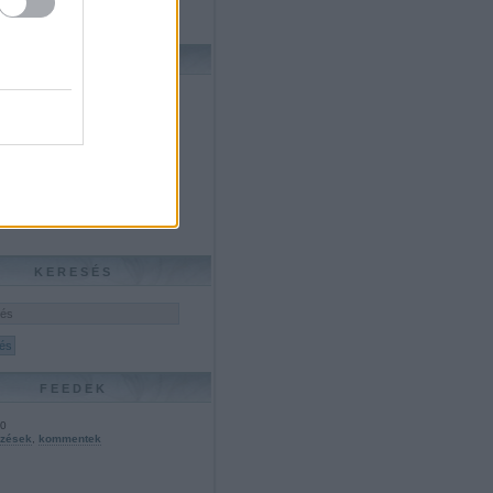
s a monopóliumok ellen?
ARCHÍVUM
úlius
(
1
)
május
(
1
)
ugusztus
(
1
)
úlius
(
2
)
únius
(
9
)
május
(
13
)
prilis
(
11
)
március
(
14
)
b
...
KERESÉS
FEEDEK
.0
yzések
,
kommentek