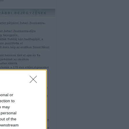
RÁBBI BEJEGYZÉSEK
lehet pályázni Juhari Zsuzsanna-
at Juhari Zsuzsanna-díjra
y bejegyzés..
álták Kubiláj kán hadihajóját, a
ze pusztította el
0 éves kép az erotikus Szent Nászt
sát keresve tűnt el apa és fia
 járkáltak az utcákon
atlan túlélők
ították a 170 éve eltűnt jégmestert
on Amerikába akart emigrálni
beépített hercegei
 Csodanő
do lenne Orpheusz?
Gulág-üzenet: reméljük, már nincs
lgaság
sonal or
katestvér lehetett az igazi Ophelia
t és gyilkosa nem a mi fajunkhoz
ection to
k
ou may
cát arccal lefelé temették el
n Doyle-ügy: a valódi gyilkos
 personal
tlen
out of the
ber készítette az első szerszámot
lták Hitler lépegető lovait
 downstream
stflotta egyik hajója van a mélyben