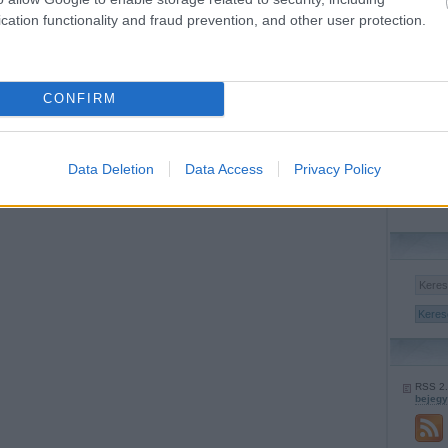
Lázadá
cation functionality and fraud prevention, and other user protection.
2023 j
CONFIRM
2016 
2015 a
2015 j
2015 j
2015 
Data Deletion
Data Access
Privacy Policy
2015 á
2015 
Továb
RSS 2
bejeg