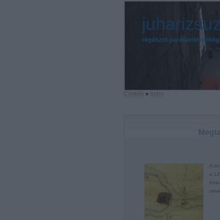
juharizsu
régészet-paleoantropoló
Címkék
»
tudor
Megta
A tö
a 12
Amer
udva