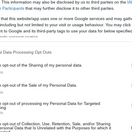
. This information may also be disclosed by us to third parties on the
IA
Közvet
Neande
Participants
that may further disclose it to other third parties.
Frank 
A rejt
 that this website/app uses one or more Google services and may gath
Győzel
Ijeszt
including but not limited to your visit or usage behaviour. You may click 
Tokió 
 to Google and its third-party tags to use your data for below specifi
létezet
Lenin 
ogle consent section.
Majd h
kopon
Boszor
l Data Processing Opt Outs
Kísérl
repülő
A mode
o opt-out of the Sharing of my personal data.
megett
Holtak
In
Lovagi 
Belőle
A nép 
o opt-out of the Sale of my Personal Data.
széttö
Egy ha
In
Kísért
A polit
A halot
to opt-out of processing my Personal Data for Targeted
csepp
ing.
Királyi
In
Eladók
Miért 
Megfej
o opt-out of Collection, Use, Retention, Sale, and/or Sharing
Kié le
ersonal Data that Is Unrelated with the Purposes for which it
Beleny
lected.