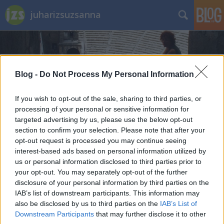
juharizsuzsanna
Blog -
Do Not Process My Personal Information
If you wish to opt-out of the sale, sharing to third parties, or
Címkék
»
theo_van_gogh
processing of your personal or sensitive information for
targeted advertising by us, please use the below opt-out
section to confirm your selection. Please note that after your
Túl a 10 000. oldalletöltésen - Top3
opt-out request is processed you may continue seeing
interest-based ads based on personal information utilized by
Juhari Zsuzsanna
•
2011. július 17.
0
us or personal information disclosed to third parties prior to
your opt-out. You may separately opt-out of the further
Túl vagyunk a 10 000. oldalletöltésen a blog 2,5
disclosure of your personal information by third parties on the
hónapos működése alatt. Ez alkalomból úgy
IAB’s list of downstream participants. This information may
gondoltam, érdemes egy kis számvetést csinálni.
also be disclosed by us to third parties on the
IAB’s List of
Mindent nem osztok meg veletek, de azt feltétlenül,
Downstream Participants
that may further disclose it to other
hogy mely bejegyzések kapták a legtöbb lájkot.