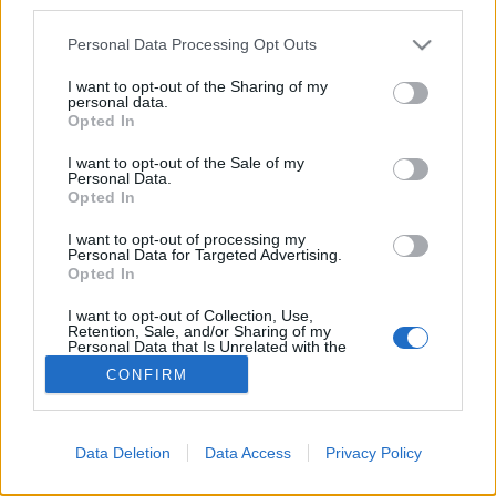
third parties.
Habár az oldalon…
Please note that this website/app uses one or more Google
Personal Data Processing Opt Outs
services and may gather and store information including but
Mégsem Vincent - inkább Theo
not limited to your visit or usage behaviour. You may click to
I want to opt-out of the Sharing of my
personal data.
grant or deny consent to Google and its third-party tags to
Juhari Zsuzsanna
•
2011. július 12.
0
Opted In
use your data for below specified purposes in below Google
consent section.
I want to opt-out of the Sale of my
Az amszterdami Van Gogh Múzeum
Personal Data.
Opted In
művészettörténészei azt állítják, felfedezték, hogy
Van Gogh egyik régóta önarcképnek hitt festménye
I want to opt-out of processing my
valójában öccsét, Theót ábrázolja. A jelenlegi
Personal Data for Targeted Advertising.
szakértői vélemények szerint Vincent van Gogh
Opted In
sohasem festette meg öccsét,…
I want to opt-out of Collection, Use,
Retention, Sale, and/or Sharing of my
Personal Data that Is Unrelated with the
Purposes for which it was collected.
CONFIRM
Opted Out
Google consents
Data Deletion
Data Access
Privacy Policy
I want to allow Google to enable storage
SÜTI BEÁLLÍTÁSOK MÓDOSÍTÁSA
related to advertising like cookies on web or