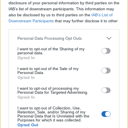
találtak régészek, amely egy fürdőbe és egy katonai
disclosure of your personal information by third parties on the
menedékbe vezetett. Két kazamatára is rábukkantak,
IAB’s list of downstream participants. This information may
amelyek egyikében…
also be disclosed by us to third parties on the
IAB’s List of
Downstream Participants
that may further disclose it to other
third parties.
Megtalálták Drakula sírját?
Please note that this website/app uses one or more Google
Personal Data Processing Opt Outs
Juhari Zsuzsanna
•
2014. június 19.
1
services and may gather and store information including but
not limited to your visit or usage behaviour. You may click to
I want to opt-out of the Sharing of my
personal data.
Tényleg III. (Karóba húzó) Vlad, vagyis Drakula sírját
grant or deny consent to Google and its third-party tags to
Opted In
találták meg Nápoly belvárosában? Nem valószínű.
use your data for below specified purposes in below Google
Szakértők szerint a néhány hete terjedő és egyre
consent section.
I want to opt-out of the Sale of my
nagyobb visszhangot kiváltó hír inkább egy da Vinci-
Personal Data.
Opted In
kód-féle összeesküvés-elmélet, semmint történelmi…
I want to opt-out of processing my
Personal Data for Targeted Advertising.
Ne kísérts! – kővel a szájában
Opted In
temették el
I want to opt-out of Collection, Use,
Retention, Sale, and/or Sharing of my
Juhari Zsuzsanna
•
2011. szeptember 19.
1
Personal Data that Is Unrelated with the
Purposes for which it was collected.
Opted Out