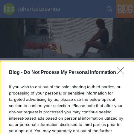
juharizsuzsanna
Címkék
»
drakula
Blog -
Do Not Process My Personal Information
Megkínozták és kazamatába zárták
If you wish to opt-out of the sale, sharing to third parties, or
Drakulát
processing of your personal or sensitive information for
targeted advertising by us, please use the below opt-out
Juhari Zsuzsanna
•
2014. szeptember 10.
8
section to confirm your selection. Please note that after your
opt-out request is processed you may continue seeing
Megtalálták a kazamatát, ahová a törökök a
interest-based ads based on personal information utilized by
lázadozó Drakulát zárták. Az észak-törökországi
us or personal information disclosed to third parties prior to
Tokat várának restaurálása során titkos alagutat
your opt-out. You may separately opt-out of the further